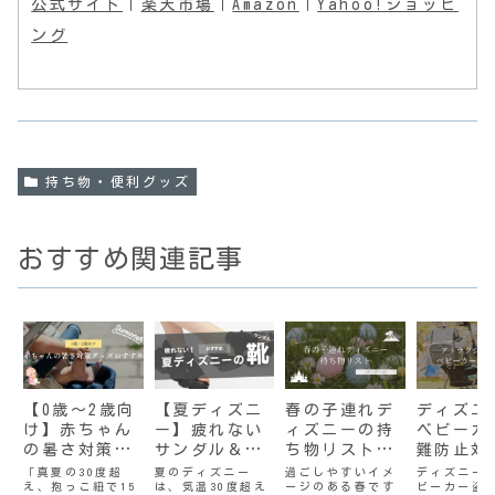
公式サイト
｜
楽天市場
｜
Amazon
｜
Yahoo!ショッピ
ング
持ち物・便利グッズ
おすすめ関連記事
【0歳～2歳向
【夏ディズニ
春の子連れデ
ディズニ
け】赤ちゃん
ー】疲れない
ィズニーの持
ベビーカ
の暑さ対策グ
サンダル＆靴
ち物リスト｜
難防止対
ッズおすすめ
はコレ！可愛
3月・4月・5
選！アト
「真夏の30度超
夏のディズニー
過ごしやすいイメ
ディズニー
え、抱っこ紐で15
は、気温30度超え
ージのある春です
ビーカー盗
7選｜抱っこ
いおすすめ商
月
ション中