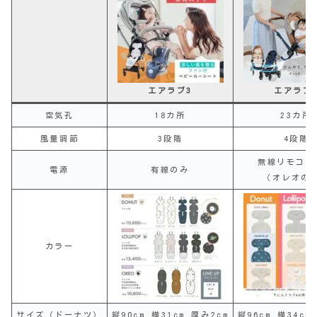
エアラブ3
エアラブ
空気孔
18カ所
23カ所
風量調節
3段階
4段階
無線リモコン
電源
有線のみ
（オレオの
カラー
サイズ（ドーナツ）
縦90cm 横31cm 厚み2cm
縦96cm 横34cm