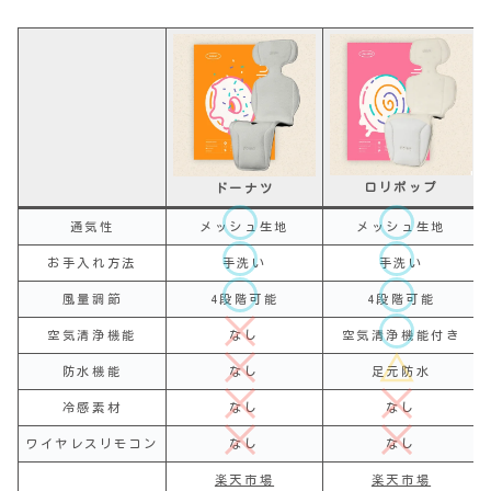
ロリポップ
ドーナツ
通気性
メッシュ生地
メッシュ生地
お手入れ方法
手洗い
手洗い
風量調節
4段階可能
4段階可能
空気清浄機能
なし
空気清浄機能付き
防水機能
なし
足元防水
冷感素材
なし
なし
ワイヤレスリモコン
なし
なし
楽天市場
楽天市場