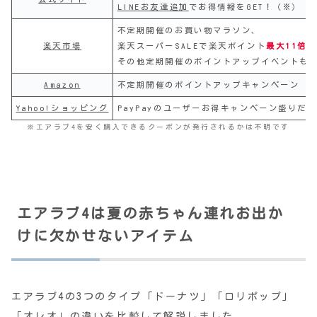
LINEお友達追加
でお得情報をGET！（※）
不定期開催のお買い物マラソン、
楽天市場
楽天スーパーSALEで楽天ポイント
最大11倍
！
その他定期開催のポイントアップイベントも
Amazon
不定期開催のポイントアップキャンペーン
Yahoo!ショッピング
PayPayのユーザーお得キャンペーン盛りだ
※エアラブ4を安く購入できるクーポンが発行されるかは不明です
エアラブ4は夏の赤ちゃん連れお出か
けに欠かせないアイテム
エアラブ4の3つのタイプ「ドーナツ」「ロリポップ」
「オレオ」の違いを比較して解説しました。