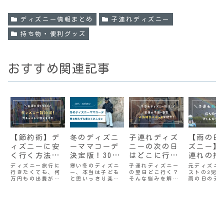
ディズニー情報まとめ
子連れディズニー
持ち物・便利グッズ
おすすめ関連記事
【節約術】デ
冬のディズニ
子連れディズ
【雨の日
ィズニーに安
ーママコーデ
ニーの次の日
ズニー】
く行く方法！
決定版！30
はどこに行
連れの持
ホテル代や交
代・40代向け
く？千葉・東
リストと
ディズニー旅行に
寒い冬のディズニ
子連れディズニー
元ディズニ
行きたくても、何
ー、本当は子ども
の翌日どこ行く？
ストの3児
通費のお得情
の「寒さ知ら
京人気観光ス
の楽しみ
万円もの出費が痛
と思いっきり楽し
そんな悩みを解
雨の日のデ
報！
ず＆着ぶくれ
ポットを紹
紹介！梅
くてなかなか気軽
みたいけど、「防
決！元ディズニー
ーの持ち物
しない」を両
介！車の人に
（6月）
にはいけませんよ
寒」と「おしゃ
キャスト、千葉県
日限定の楽
ね。少しでも節約
れ」の両立って難
出身で東京で子育
を紹介！
立させる服装
もおすすめ
期必見！
したい。そんなマ
しいですよね。朝
て経験もある3児の
マやパパはたくさ
晩の極寒と日中の
ママがディズニー
んいるはずです。
気温差、そして何
の翌日に子連れで
パーク内で思いっ
より動きやすさ。
楽しめる、千葉や