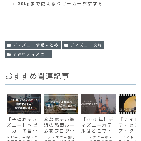
30kgまで使えるベビーカーおすすめ
ディズニー情報まとめ
ディズニー攻略
子連れディズニー
おすすめ関連記事
【子連れディ
変なホテル舞
【2025年】デ
『ナイト
ズニー】ベビ
浜の恐竜ルー
ィズニーホテ
ア・ビフ
ーカーの目印
ムをブログで
ルはどこで予
ア・クリ
グッズおすす
徹底レビュ
約すべき？安
ス』が「
ベビーカー探しの
「ディズニー旅行
「ディズニーホテ
「ナイトメ