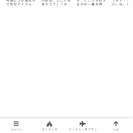
時間ロスが減るの
の前泊、どこに泊
ル、どこで予約す
フォア・ク
め6選！盗難
ー！子連れに
くて満足度が
ズニーじ
で目印アイテムは
まろう？」「子供
るのが一番お得な
ス」は、ハ
にも気を付け
嬉しい点・注
高い方法を徹
い」と言
絶対におすすめで
が恐竜好きだけ
の？」誰もが一度
ーンとクリ
て
意点は？
底比較！
る本当の
す！今回はベビー
ど、変なホテルっ
は立ち止まる悩み
の時期にな
カーの目印アイテ
て実際どうな
の一つ。せっかく
ず話題にな
と制作の
ムをご紹介。私が
の？」そんな疑問
のディズニー旅
ダークファ
使っていて良かっ
をお持ちのパパ・
行、できれば安
ーです。し
たグッズも含めて
ママ必見！結論変
く、快適に、そし
その独特な
厳選したのでぜひ
なホテルは子ども
てちょっと得した
やキャラク
参考にしてみてく
の満足度が異常に
気分で泊まりたい
ザインから
ださい！
高い、楽しいホテ
ですよね。でも、
れって本当
ルです！本記事で
公式サイト・楽天
ズニー映画
は、最新口コミを
トラベル・じゃら
の？」「デ
もとに、変なホテ
ん・JTB…。選択
ーっぽくな
ル舞浜...
肢が多すぎて「結
なぜ？」と
局どこが一番いい
疑問を持つ
の？」と混乱して
くいます。
しまう方も少なく
密には「製
ありません。中に
が違う」た
は、「安さを重視
う言われる
しすぎて、特典が
あります。
なかった…」「子
権利は現在
連れには向かない
ルト・ディ
ホテルだった」な
ー・カンパ
んて後悔の声も。
完全に保有
本記事では、主要
ます。ディ
ホテル予約サイト
作品であり
の特徴を徹底比
「ディズニ
較。あなたの目的
ない」と言
や旅行スタイルに
る、その複
ぴったりの予約方
作の裏側と
法を、わかりやす
を、元ディ
く解説するので、
キャストの
ぜひ参考にしてく
底解説しま
menu
ディズっ子
ディズニー旅プラン
top
ださい！