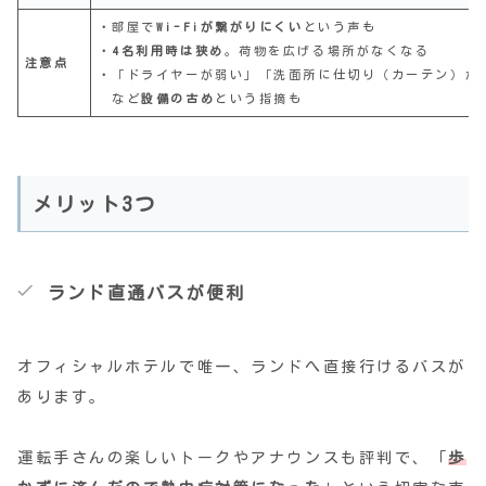
・部屋で
Wi-Fiが繋がりにくい
という声も
・
4名利用時は狭め
。荷物を広げる場所がなくなる
注意点
・「ドライヤーが弱い」「洗面所に仕切り（カーテン）が
など
設備の古め
という指摘も
メリット3つ
ランド直通バスが便利
オフィシャルホテルで唯一、ランドへ直接行けるバスが
あります。
運転手さんの楽しいトークやアナウンスも評判で、「
歩