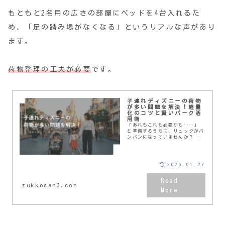
もともと2名用の広さの部屋にベッドを4台入れるた
め、「足の踏み場がなくなる」というリアルな声があり
ます。
荷物整理の工夫が必要
です。
子連れディズニーの荷物
が多い問題を解決！軽量
化のコツと賢いパーク活
用術
「あれもこれも必要かも……」
と準備するうちに、リュックがパ
ンパンになっていませんか？ 子
連れディズニーは、着替えやオム
ツ、飲み物などでどうしても荷物
が増えがちです。 しかし、重い
荷物を抱えての移動は、パパ・マ
2026.01.27
マの体力を奪い、せっかくの楽し
さを半減させてしまいます。 結
論 「パーク内のサービスを最大
zukkosan3.com
限に頼る」ことで、持ち歩く荷物
は劇的に減らせます。 この記事
では、身軽にディズニーを楽しむ
ための軽量化戦略を解説します！
私は、夫婦で元ディズニーキャス
トの3児の母です！ 子連れディズ
ニー情報を中心にブログで発信し