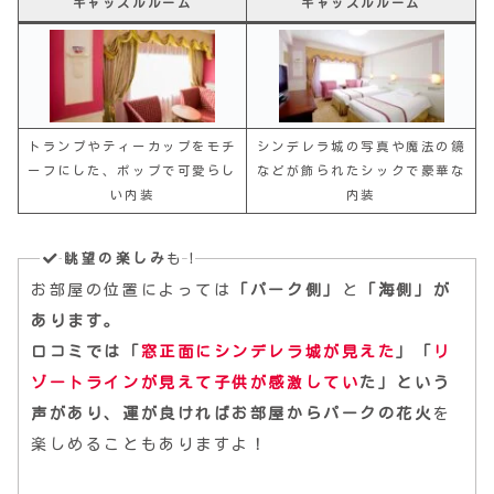
キャッスルルーム
キャッスルルーム
トランプやティーカップをモチ
シンデレラ城の写真や魔法の鏡
ーフにした、ポップで可愛らし
などが飾られたシックで豪華な
い内装
内装
眺望の楽しみ
も！
お部屋の位置によっては
「パーク側」
と
「海側」
が
あります。
口コミでは「
窓正面にシンデレラ城が見えた
」「
リ
ゾートラインが見えて子供が感激してい
た」という
声があり、運が良ければ
お部屋からパークの花火
を
楽しめることもありますよ！