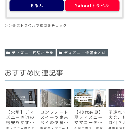
るるぶ
Yahoo!トラベル
＞＞
楽天トラベルで空室をチェック
ディズニー周辺ホテル
ディズニー情報まとめ
おすすめ関連記事
【穴場】ディ
コンフォート
【40代必見】
子連れで
ズニー周辺の
スイーツ東京
夏ディズニー
大会、持
格安おすすめ
ベイの夕食は
ママコーデ！
は何？と
ホテル10選！
どうする？周
体型カバーと
えず、こ
ディズニー周辺の
東京ディズニーリ
今年の夏は、家族
子連れで花