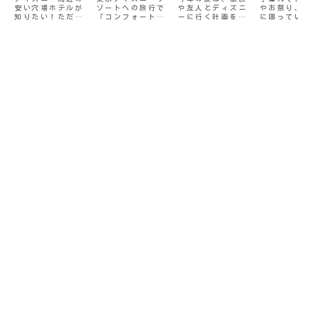
安い穴場ホテルが
ゾートへの旅行で
や友人とディズニ
やお祭り、
辺グルメと解
涼しさ両立で
持ってい
知りたい！ただで
「コンフォートス
ーに行く計画を立
に困ってい
決策5選をブ
大人可愛く楽
OK！15
さえお金のかかる
イーツ東京ベイ」
てているけれど、
か？レジャ
ログで解説！
しもう（6
ディズニーで、宿
に宿泊する際、事
40代の自分が何を
トや折りた
泊代までお金をか
前に知っておくべ
着ていけばいいか
ス、様々な
子連れに
月・7月・8
けてられないとい
き重要なポイント
分からない…そん
15選です！
月）
う方も多いのでは
があります。それ
な悩みははありま
ないでしょうか。
は、「ホテル内に
せんか？20代や30
今回は、舞浜駅か
夕食を食べられる
代の頃と同じディ
ら3駅以内の安いホ
レストランがな
ズニーコーデはち
テルをご紹介。最
い」ということ。
ょっと気が引ける
安値2000円台のホ
「夜ご飯はどうす
し、でもせっかく
テルもあるので、
ればいいの？」と
の夢の国だからお
ホテル選び...
不安になる方も多
しゃれも楽しみた
いはず。そこで今
い。暑い夏でも快
回は、子連れやコ
適に過ごせる服装
スパ重視派に最適
がいいし、最近気
な夕食の攻略法を
になるお腹周りや
ブログで詳しく解
二の腕もさりげな
説します！
くカバーしたいで
すよね。そこで、
こんな疑問はあり
ませんか？40代マ
マに似合う夏ディ
ズニーコーデっ
て？暑くて歩き疲
れるテーマパーク
でも、涼しくおし
ゃれでいられる服
装は？ディズニー
の特別な一日を彩
る、写真映えする
コーディネート
は？この記事で