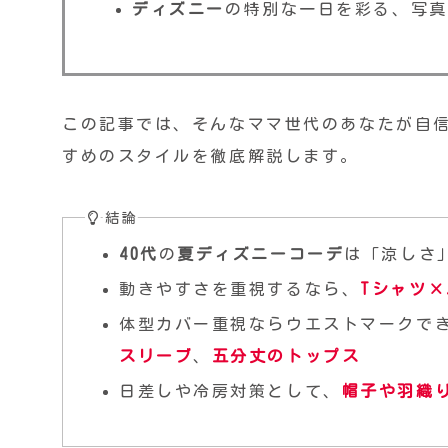
ディズニー
の特別な一日を彩る、写真
この記事では、そんなママ世代のあなたが自
すめのスタイルを徹底解説します。
結論
40代
の
夏ディズニーコーデ
は「涼しさ
動きやすさを重視するなら、
Tシャツ
体型カバー重視ならウエストマークで
スリーブ
、
五分丈のトップス
日差しや冷房対策として、
帽子
や
羽織