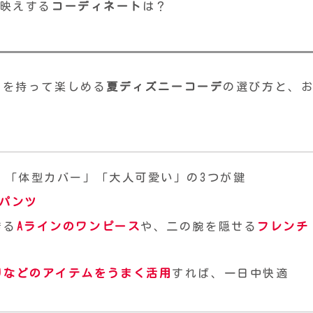
映えする
コーディネート
は？
信を持って楽しめる
夏ディズニーコーデ
の選び方と、
」「体型カバー」「大人可愛い」の3つが鍵
×パンツ
きる
Aラインの
ワンピース
や、二の腕を隠せる
フレンチ
り
などのアイテムをうまく活用
すれば、一日中快適