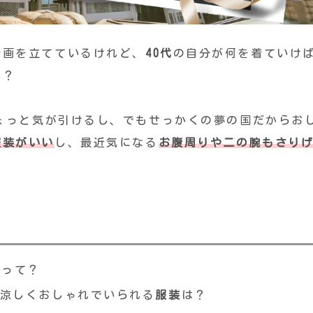
計画を立てているけれど、
40代
の自分が何を着ていけ
か？
ょっと気が引けるし、でもせっかくの夢の国だからお
服装がいい
し、最近気になる
お腹周りや二の腕もさり
デ
って？
涼しくおしゃれでいられる
服装
は？