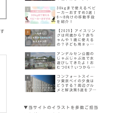
(7月・8月・9月)
30kgまで使えるベビ
ーカーおすすめ3選｜
6～8向けの移動手段
を紹介！
【2025】アイスリン
おす
グは何歳から？赤ち
ゃんや１歳に使える
の？子ども用ネック
クーラーのおすすめ3
選！
アンデルセン公園の
じゃぶじゃぶ池で水
遊びしてきたよ！お
むつOK？いつからい
つまで？千葉県船橋
市
コンフォートスイー
ツ東京ベイの夕食は
どうする？周辺グル
メと解決策5選をブロ
グで解説！子連れに
▼当サイトのイラストを多数ご担当