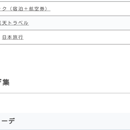
ック（宿泊＋航空券）
楽天トラベル
日本旅行
デ集
コーデ