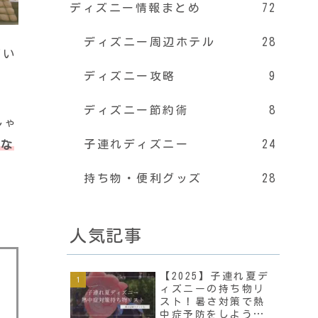
ディズニー情報まとめ
72
ディズニー周辺ホテル
28
ばい
ディズニー攻略
9
ディズニー節約術
8
しゃ
子連れディズニー
24
げな
持ち物・便利グッズ
28
人気記事
【2025】子連れ夏デ
ィズニーの持ち物リ
スト！暑さ対策で熱
中症予防をしよう！